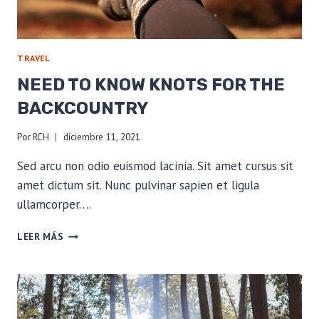
TRAVEL
NEED TO KNOW KNOTS FOR THE
BACKCOUNTRY
Por
RCH
diciembre 11, 2021
Sed arcu non odio euismod lacinia. Sit amet cursus sit
amet dictum sit. Nunc pulvinar sapien et ligula
ullamcorper….
NEED
LEER MÁS
TO
KNOW
KNOTS
FOR
THE