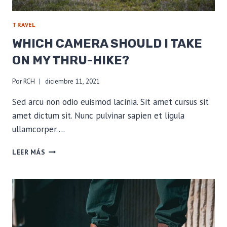
TRAVEL
WHICH CAMERA SHOULD I TAKE
ON MY THRU-HIKE?
Por
RCH
diciembre 11, 2021
Sed arcu non odio euismod lacinia. Sit amet cursus sit
amet dictum sit. Nunc pulvinar sapien et ligula
ullamcorper….
WHICH
LEER MÁS
CAMERA
SHOULD
I
TAKE
ON
MY
THRU-