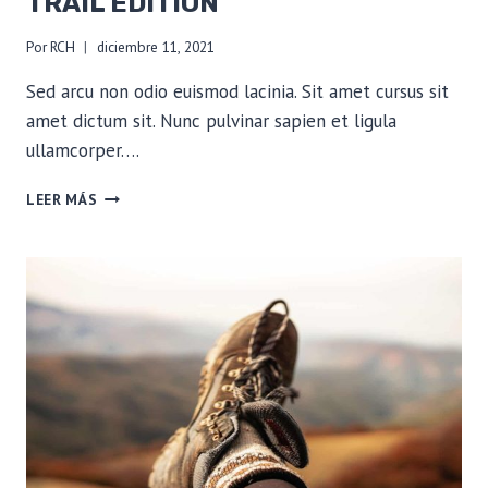
TRAIL EDITION
Por
RCH
diciembre 11, 2021
Sed arcu non odio euismod lacinia. Sit amet cursus sit
amet dictum sit. Nunc pulvinar sapien et ligula
ullamcorper….
HIKER
LEER MÁS
HUNGER:
APPALACHIAN
TRAIL
EDITION