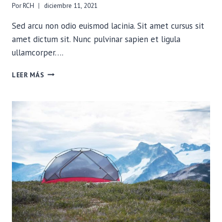
Por
RCH
diciembre 11, 2021
Sed arcu non odio euismod lacinia. Sit amet cursus sit
amet dictum sit. Nunc pulvinar sapien et ligula
ullamcorper….
THE
LEER MÁS
IMPORTANCE
OF
A
LOW
BASE
WEIGHT