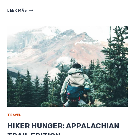
THE
LEER MÁS
ULTIMATE
GUIDE
FOR
TAKING
CARE
OF
YOUR
BIG
THREE
TRAVEL
HIKER HUNGER: APPALACHIAN