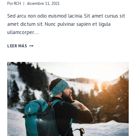
Por
RCH
diciembre 11, 2021
Sed arcu non odio euismod lacinia. Sit amet cursus sit
amet dictum sit. Nunc pulvinar sapien et ligula
ullamcorper….
HOW
LEER MÁS
TO
MINIMIZE
YOUR
FOOTPRINT
ON
TRAIL