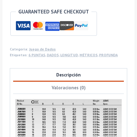
GUARANTEED SAFE CHECKOUT
Categoría:
Juego de Dados
Etiquetas:
6 PUNTAS
,
DADOS
,
LONGITUD
,
MÉTRICOS
,
PROFUNDA
Descripción
Valoraciones (0)