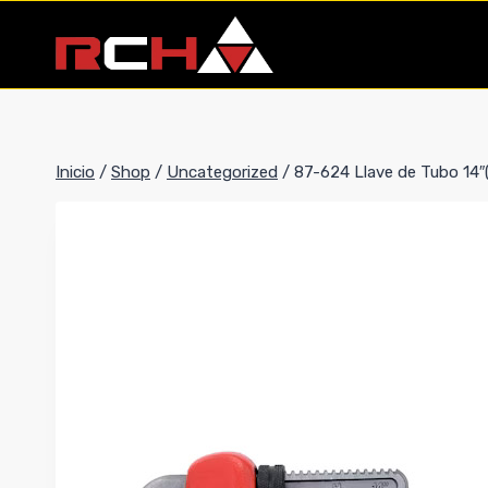
Saltar
al
contenido
Inicio
/
Shop
/
Uncategorized
/
87-624 Llave de Tubo 14