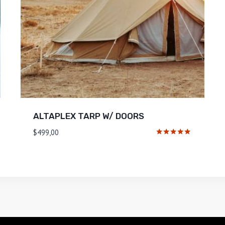
ALTAPLEX TARP W/ DOORS
$
499,00
Valorado
con
5.00
de 5