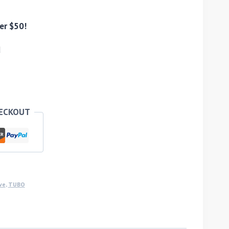
er $50!
d
HECKOUT
ve
,
TUBO