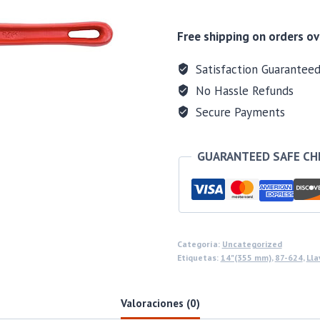
Free shipping on orders ov
Satisfaction Guarantee
No Hassle Refunds
Secure Payments
GUARANTEED SAFE C
Categoría:
Uncategorized
Etiquetas:
14"(355 mm)
,
87-624
,
Lla
Valoraciones (0)