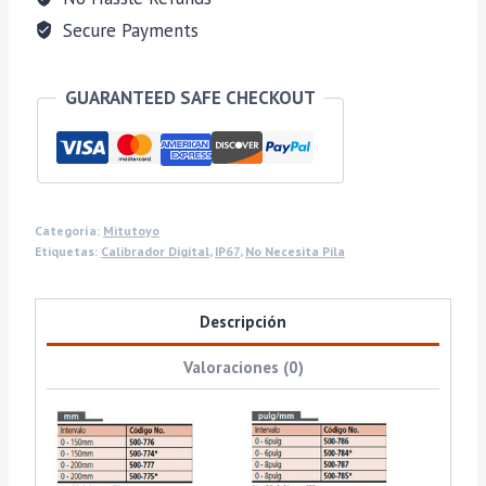
Secure Payments
GUARANTEED SAFE CHECKOUT
Categoría:
Mitutoyo
Etiquetas:
Calibrador Digital
,
IP67
,
No Necesita Pila
Descripción
Valoraciones (0)