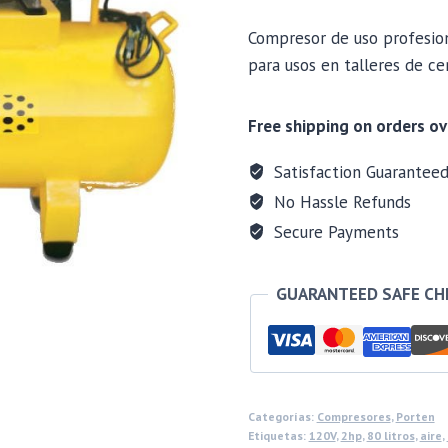
Compresor de uso profesio
para usos en talleres de cerr
Free shipping on orders ov
Satisfaction Guarantee
No Hassle Refunds
Secure Payments
GUARANTEED SAFE C
Categorías:
Compresores
,
Porten
Etiquetas:
120V
,
2hp
,
80 litros
,
aire
,