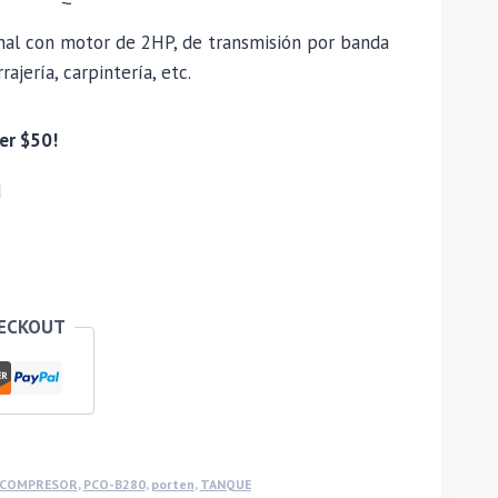
nal con motor de 2HP, de transmisión por banda
ajería, carpintería, etc.
er $50!
d
HECKOUT
COMPRESOR
,
PCO-B280
,
porten
,
TANQUE