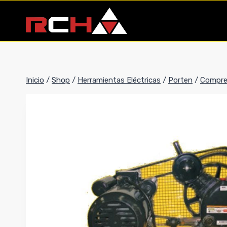
Saltar
al
contenido
Inicio
/
Shop
/
Herramientas Eléctricas
/
Porten
/
Compre