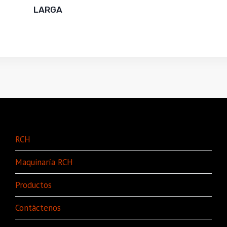
LARGA
RCH
Maquinaría RCH
Productos
Contáctenos