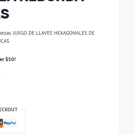
AS
piezas. JUEGO DE LLAVES HEXAGONALES DE
ICAS
er $50!
d
HECKOUT