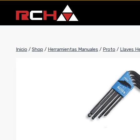
Saltar
al
contenido
Inicio
/
Shop
/
Herramientas Manuales
/
Proto
/
Llaves H