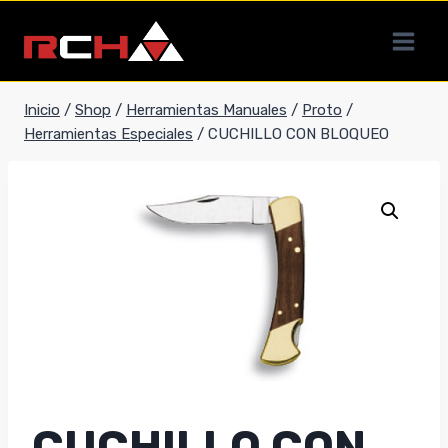
Saltar
al
contenido
Inicio
/
Shop
/
Herramientas Manuales
/
Proto
/
Herramientas Especiales
/
CUCHILLO CON BLOQUEO
CUCHILLO CON