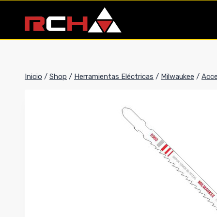
Saltar
al
contenido
Inicio
/
Shop
/
Herramientas Eléctricas
/
Milwaukee
/
Acce