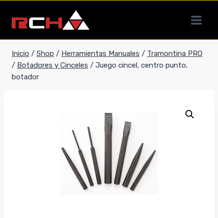
Saltar
al
contenido
Inicio
/
Shop
/
Herramientas Manuales
/
Tramontina PRO
/
Botadores y Cinceles
/
Juego cincel, centro punto,
botador