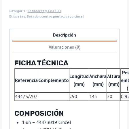
Categoría:
Botadores y Cinceles
Etiquetas:
Botador
,
centro punto
,
Juego cincel
Descripción
Valoraciones (0)
FICHA TÉCNICA
Pes
Longitud
Anchura
Altura
Referencia
Complemento
emb
(mm)
(mm)
(mm)
(
44473/207
290
145
20
0,9
COMPOSICIÓN
1 un – 44473019 Cincel