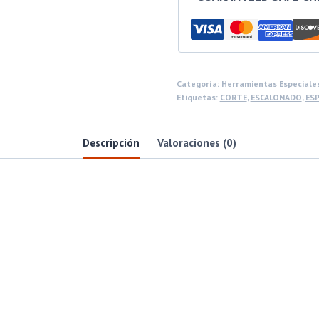
Categoría:
Herramientas Especiale
Etiquetas:
CORTE
,
ESCALONADO
,
ES
Descripción
Valoraciones (0)