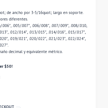
2quot; de ancho por 3-5/16quot; largo en soporte.
ores diferentes.
.006″, .005/.007″, .006/.008″, .007/.009″, .008/.010,
.013″, .012/.014″, .013/.015″, .014/.016″, .015/.017″,
.020″, .019/.021″, .020/.022″, .021/.023″, .022/.024″,
.027″.
maño decimal y equivalente métrico.
er $50!
d
HECKOUT