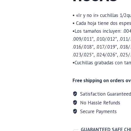
• «Ir y no ir» cuchillas 1/
• Cada hoja tiene dos espes
•Los tamaños incluyen: .004/
.009/.011″, .010/.012″, .011/
.016/.018″, .017/.019″, .018/
.023/.025″, .024/.026″, .025/
•Cuchillas grabadas con ta
Free shipping on orders ov
Satisfaction Guarantee
No Hassle Refunds
Secure Payments
GUARANTEED SAFE C