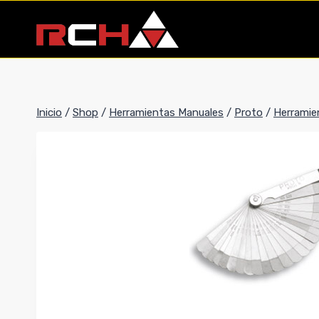
Saltar
al
contenido
Inicio
/
Shop
/
Herramientas Manuales
/
Proto
/
Herramie