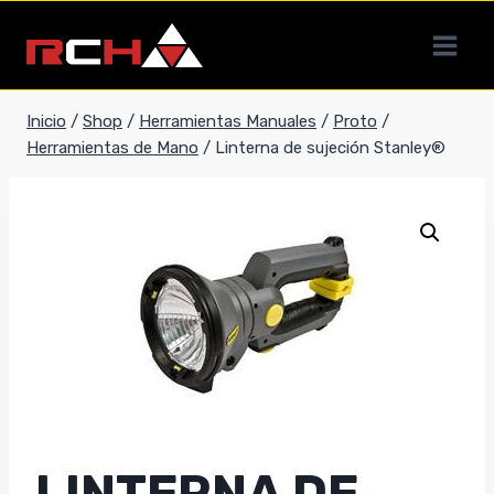
Saltar
al
contenido
Inicio
/
Shop
/
Herramientas Manuales
/
Proto
/
Herramientas de Mano
/
Linterna de sujeción Stanley®
LINTERNA DE