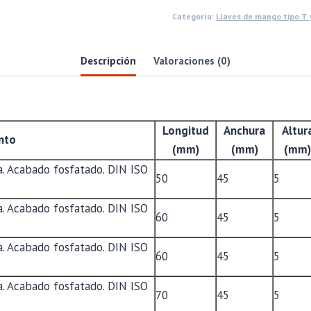
Categoría:
Llaves de mango tipo T 
Descripción
Valoraciones (0)
Longitud
Anchura
Altur
nto
(mm)
(mm)
(mm)
. Acabado fosfatado. DIN ISO
50
45
5
. Acabado fosfatado. DIN ISO
60
45
5
. Acabado fosfatado. DIN ISO
60
45
5
. Acabado fosfatado. DIN ISO
70
45
5