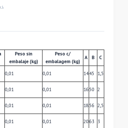
y L
a
Peso sin
Peso c/
A
B
C
embalaje (kg)
embalagem (kg)
0,01
0,01
14
45
1,5
0,01
0,01
16
50
2
0,01
0,01
18
56
2,5
0,01
0,01
20
63
3