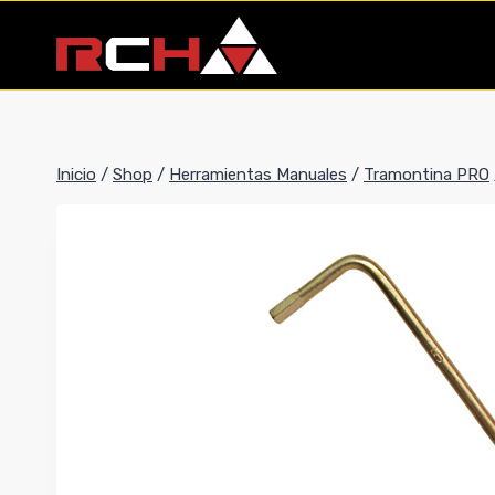
Saltar
al
contenido
Inicio
/
Shop
/
Herramientas Manuales
/
Tramontina PRO