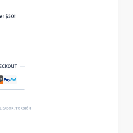
er $50!
d
HECKOUT
LICADOR
,
TORSIÓN