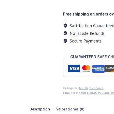
Free shipping on orders ov
Satisfaction Guarantee
No Hassle Refunds
Secure Payments
GUARANTEED SAFE C
Categoría:
Multiaplicadores
Etiquetas:
3200
,
LIBRAS-PIE
,
MULTIP
Descripción
Valoraciones (0)