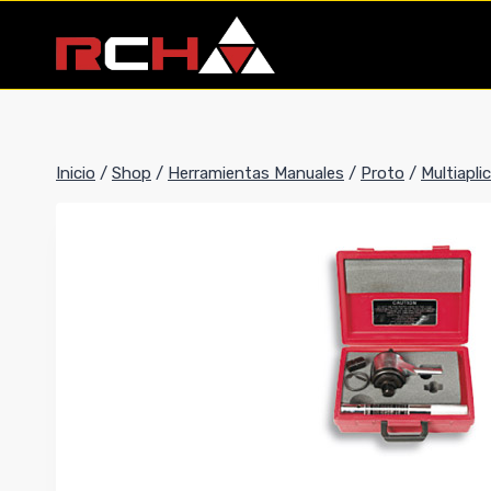
Saltar
al
contenido
Inicio
/
Shop
/
Herramientas Manuales
/
Proto
/
Multiapli