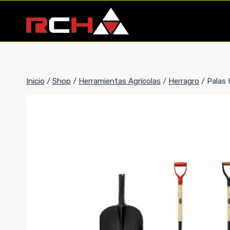
Saltar
al
contenido
Inicio
/
Shop
/
Herramientas Agrícolas
/
Herragro
/
Palas 