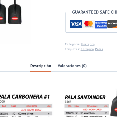
GUARANTEED SAFE C
Categoría:
Herragro
Etiquetas:
herragro
,
Palas
Descripción
Valoraciones (0)