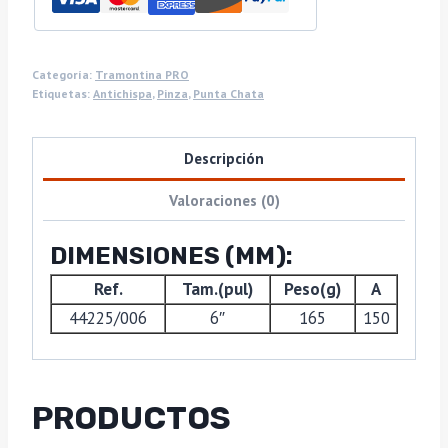
Categoría:
Tramontina PRO
Etiquetas:
Antichispa
,
Pinza
,
Punta Chata
Descripción
Valoraciones (0)
DIMENSIONES (MM):
Ref.
Tam.(pul)
Peso(g)
A
44225/006
6″
165
150
PRODUCTOS