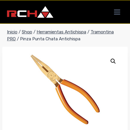
Saltar
al
contenido
Inicio
/
Shop
/
Herramientas Antichispa
/
Tramontina
PRO
/
Pinza Punta Chata Antichispa