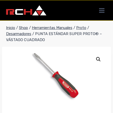
Saltar
al
contenido
Inicio
/
Shop
/
Herramientas Manuales
/
Proto
/
Desarmadores
/
PUNTA ESTÁNDAR SUPER PROTO® –
VÁSTAGO CUADRADO