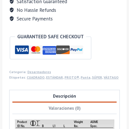
Satisfaction Guaranteed
No Hassle Refunds
Secure Payments
GUARANTEED SAFE CHECKOUT
Categoría:
Desarmadores
Etiquetas:
CUADRADO
,
ESTÁNDAR
,
PROTO®
,
Punta
,
SÚPER
,
VÁSTAGO
Descripción
Valoraciones (0)