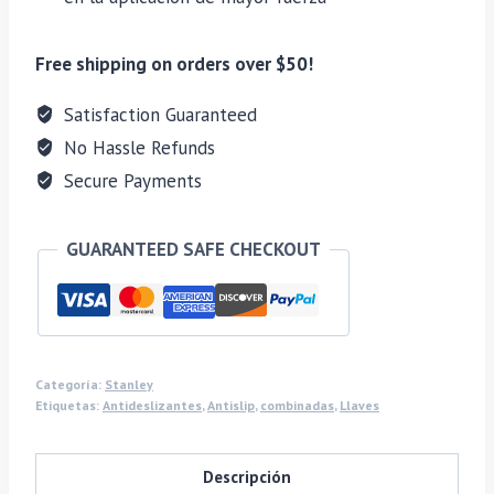
Free shipping on orders over $50!
Satisfaction Guaranteed
No Hassle Refunds
Secure Payments
GUARANTEED SAFE CHECKOUT
Categoría:
Stanley
Etiquetas:
Antideslizantes
,
Antislip
,
combinadas
,
Llaves
Descripción