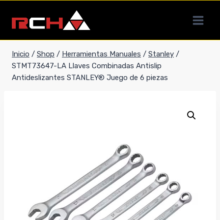
Saltar
al
contenido
Inicio
/
Shop
/
Herramientas Manuales
/
Stanley
/
STMT73647-LA Llaves Combinadas Antislip
Antideslizantes STANLEY® Juego de 6 piezas