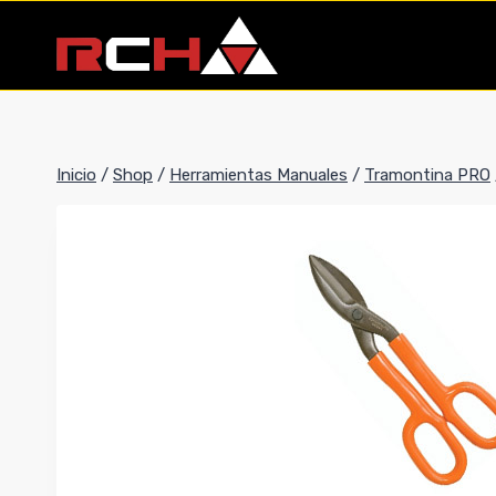
Saltar
al
contenido
Inicio
/
Shop
/
Herramientas Manuales
/
Tramontina PRO