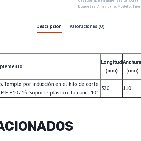
Categoría:
Herramientas de Corte
Etiquetas:
Americano
,
Modelo
,
Tijer
Descripción
Valoraciones (0)
Longitud
Anchur
plemento
(mm)
(mm)
. Temple por inducción en el hilo de corte.
320
110
ME B107.16. Soporte plástico. Tamaño: 10″
ACIONADOS