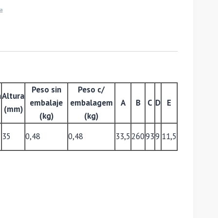
a
Peso sin
Peso c/
a
Altura
embalaje
embalagem
A
B
C
D
E
(mm)
(kg)
(kg)
35
0,48
0,48
33,5
260
93
9
11,5