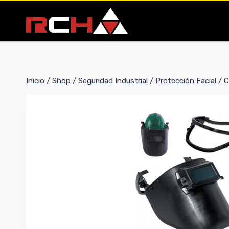
Saltar
al
contenido
Inicio
/
Shop
/
Seguridad Industrial
/
Protección Facial
/
C