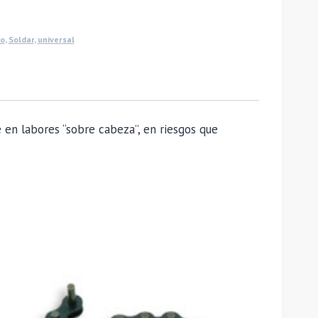
o
,
Soldar
,
universal
en labores “sobre cabeza”, en riesgos que