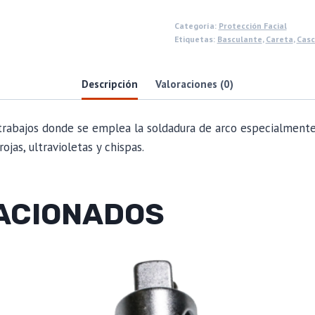
Categoría:
Protección Facial
Etiquetas:
Basculante
,
Careta
,
Casc
Descripción
Valoraciones (0)
trabajos donde se emplea la soldadura de arco especialmente 
ojas, ultravioletas y chispas.
ACIONADOS