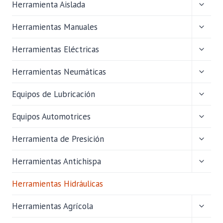
ALTER
Herramienta Aislada
MENÚ
HIJO
ALTER
Herramientas Manuales
MENÚ
HIJO
ALTER
Herramientas Eléctricas
MENÚ
HIJO
ALTER
Herramientas Neumáticas
MENÚ
HIJO
ALTER
Equipos de Lubricación
MENÚ
HIJO
ALTER
Equipos Automotrices
MENÚ
HIJO
ALTER
Herramienta de Presición
MENÚ
HIJO
ALTER
Herramientas Antichispa
MENÚ
HIJO
Herramientas Hidráulicas
ALTER
Herramientas Agrícola
MENÚ
HIJO