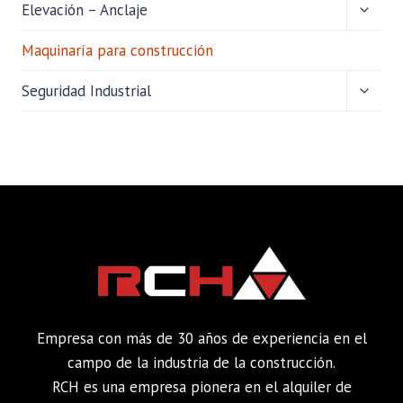
ALTER
Elevación – Anclaje
MENÚ
HIJO
Maquinaría para construcción
ALTER
Seguridad Industrial
MENÚ
HIJO
Empresa con más de 30 años de experiencia en el
campo de la industria de la construcción.
RCH es una empresa pionera en el alquiler de