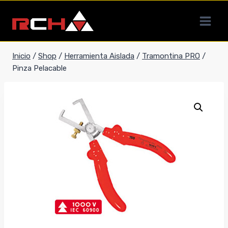
Saltar
al
contenido
Inicio
/
Shop
/
Herramienta Aislada
/
Tramontina PRO
/
Pinza Pelacable