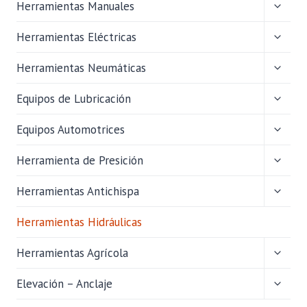
ALTER
Herramientas Manuales
MENÚ
HIJO
ALTER
Herramientas Eléctricas
MENÚ
HIJO
ALTER
Herramientas Neumáticas
MENÚ
HIJO
ALTER
Equipos de Lubricación
MENÚ
HIJO
ALTER
Equipos Automotrices
MENÚ
HIJO
ALTER
Herramienta de Presición
MENÚ
HIJO
ALTER
Herramientas Antichispa
MENÚ
HIJO
Herramientas Hidráulicas
ALTER
Herramientas Agrícola
MENÚ
HIJO
ALTER
Elevación – Anclaje
MENÚ
HIJO