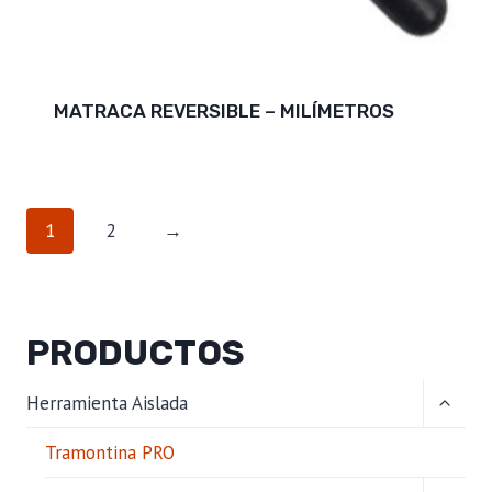
MATRACA REVERSIBLE – MILÍMETROS
1
2
→
PRODUCTOS
ALTER
Herramienta Aislada
MENÚ
HIJO
Tramontina PRO