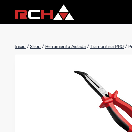
Saltar
al
contenido
Inicio
/
Shop
/
Herramienta Aislada
/
Tramontina PRO
/
P