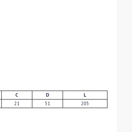
C
D
L
21
51
205