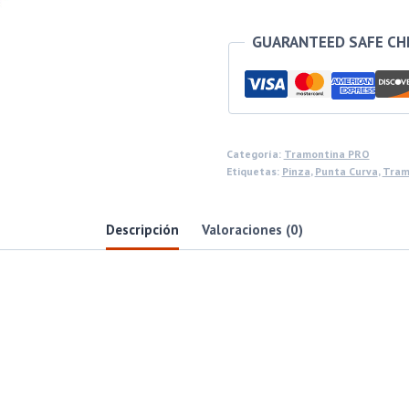
GUARANTEED SAFE C
Categoría:
Tramontina PRO
Etiquetas:
Pinza
,
Punta Curva
,
Tram
Descripción
Valoraciones (0)