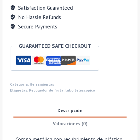
Satisfaction Guaranteed
No Hassle Refunds
Secure Payments
GUARANTEED SAFE CHECKOUT
Categoría:
Herramientas
Etiquetas:
Recogedor de fruta
,
tubo telescopico
Descripción
Valoraciones (0)
Corona metálica con recubrimiento de plástico