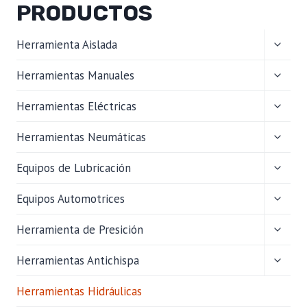
PRODUCTOS
ALTER
Herramienta Aislada
MENÚ
HIJO
ALTER
Herramientas Manuales
MENÚ
HIJO
ALTER
Herramientas Eléctricas
MENÚ
HIJO
ALTER
Herramientas Neumáticas
MENÚ
HIJO
ALTER
Equipos de Lubricación
MENÚ
HIJO
ALTER
Equipos Automotrices
MENÚ
HIJO
ALTER
Herramienta de Presición
MENÚ
HIJO
ALTER
Herramientas Antichispa
MENÚ
HIJO
Herramientas Hidráulicas