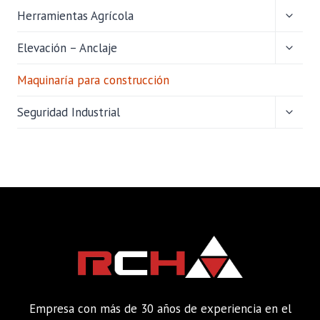
ALTER
Herramientas Agrícola
MENÚ
HIJO
ALTER
Elevación – Anclaje
MENÚ
HIJO
Maquinaría para construcción
ALTER
Seguridad Industrial
MENÚ
HIJO
Empresa con más de 30 años de experiencia en el