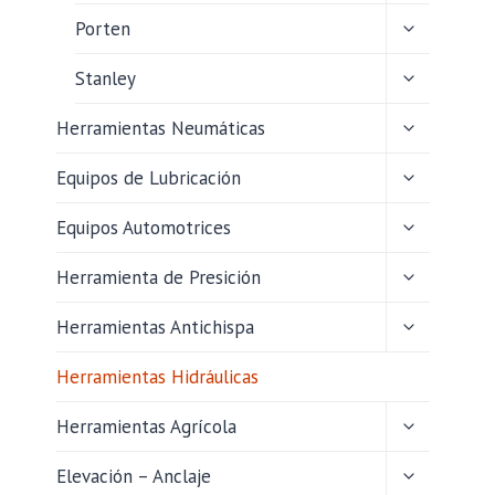
HIJO
ALTERNAR
Porten
MENÚ
HIJO
ALTERNAR
Stanley
MENÚ
HIJO
ALTERNAR
Herramientas Neumáticas
MENÚ
HIJO
ALTERNAR
Equipos de Lubricación
MENÚ
HIJO
ALTERNAR
Equipos Automotrices
MENÚ
HIJO
ALTERNAR
Herramienta de Presición
MENÚ
HIJO
ALTERNAR
Herramientas Antichispa
MENÚ
HIJO
Herramientas Hidráulicas
ALTERNAR
Herramientas Agrícola
MENÚ
HIJO
ALTERNAR
Elevación – Anclaje
MENÚ