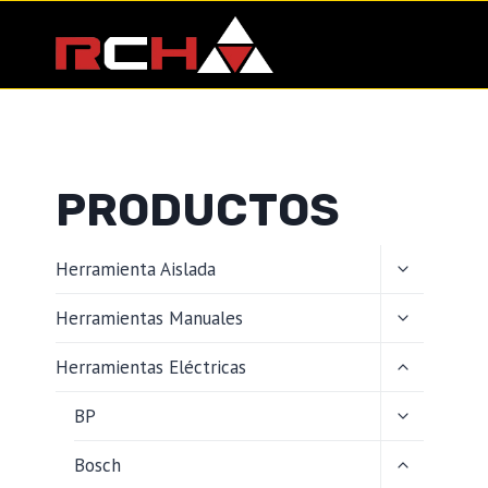
Saltar
al
contenido
PRODUCTOS
ALTERNAR
Herramienta Aislada
MENÚ
HIJO
ALTERNAR
Herramientas Manuales
MENÚ
HIJO
ALTERNAR
Herramientas Eléctricas
MENÚ
HIJO
ALTERNAR
BP
MENÚ
HIJO
ALTERNAR
Bosch
MENÚ