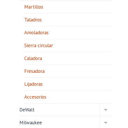
HIJO
Martillos
Taladros
Amoladoras
Sierra circular
Caladora
Fresadora
Lijadoras
Accesorios
ALTERNAR
DeWalt
MENÚ
HIJO
ALTERNAR
Milwaukee
MENÚ