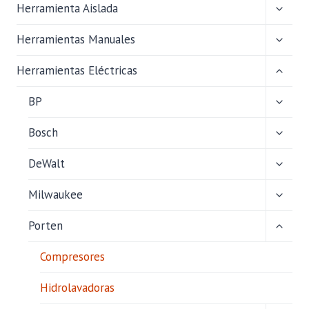
ALTER
Herramienta Aislada
MENÚ
HIJO
ALTER
Herramientas Manuales
MENÚ
HIJO
ALTER
Herramientas Eléctricas
MENÚ
HIJO
ALTER
BP
MENÚ
HIJO
ALTER
Bosch
MENÚ
HIJO
ALTER
DeWalt
MENÚ
HIJO
ALTER
Milwaukee
MENÚ
HIJO
ALTER
Porten
MENÚ
HIJO
Compresores
Hidrolavadoras