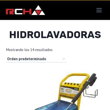
Saltar
al
contenido
HIDROLAVADORAS
Mostrando los 14 resultados