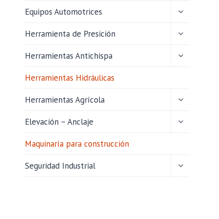
HIJO
ALTERNAR
Equipos Automotrices
MENÚ
HIJO
ALTERNAR
Herramienta de Presición
MENÚ
HIJO
ALTERNAR
Herramientas Antichispa
MENÚ
HIJO
Herramientas Hidráulicas
ALTERNAR
Herramientas Agrícola
MENÚ
HIJO
ALTERNAR
Elevación – Anclaje
MENÚ
HIJO
Maquinaría para construcción
ALTERNAR
Seguridad Industrial
MENÚ
HIJO