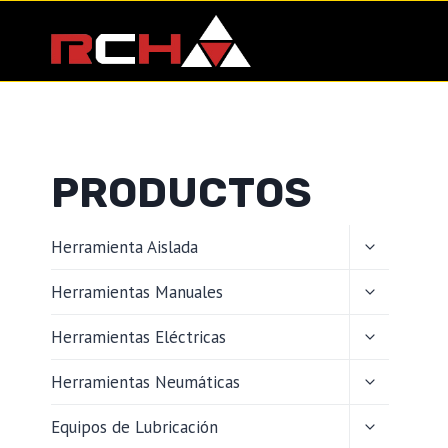
Saltar
al
contenido
PRODUCTOS
ALTERNAR
Herramienta Aislada
MENÚ
HIJO
ALTERNAR
Herramientas Manuales
MENÚ
HIJO
ALTERNAR
Herramientas Eléctricas
MENÚ
HIJO
ALTERNAR
Herramientas Neumáticas
MENÚ
HIJO
ALTERNAR
Equipos de Lubricación
MENÚ