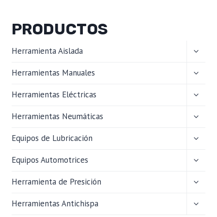
PRODUCTOS
ALTER
Herramienta Aislada
MENÚ
HIJO
ALTER
Herramientas Manuales
MENÚ
HIJO
ALTER
Herramientas Eléctricas
MENÚ
HIJO
ALTER
Herramientas Neumáticas
MENÚ
HIJO
ALTER
Equipos de Lubricación
MENÚ
HIJO
ALTER
Equipos Automotrices
MENÚ
HIJO
ALTER
Herramienta de Presición
MENÚ
HIJO
ALTER
Herramientas Antichispa
MENÚ