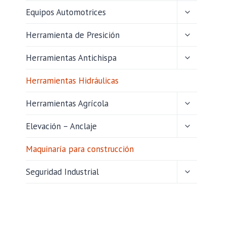
HIJO
ALTERNAR
Equipos Automotrices
MENÚ
HIJO
ALTERNAR
Herramienta de Presición
MENÚ
HIJO
ALTERNAR
Herramientas Antichispa
MENÚ
HIJO
Herramientas Hidráulicas
ALTERNAR
Herramientas Agrícola
MENÚ
HIJO
ALTERNAR
Elevación – Anclaje
MENÚ
HIJO
Maquinaría para construcción
ALTERNAR
Seguridad Industrial
MENÚ
HIJO