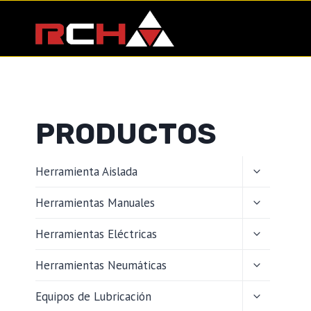
Saltar
al
contenido
PRODUCTOS
ALTERNAR
Herramienta Aislada
MENÚ
HIJO
ALTERNAR
Herramientas Manuales
MENÚ
HIJO
ALTERNAR
Herramientas Eléctricas
MENÚ
HIJO
ALTERNAR
Herramientas Neumáticas
MENÚ
HIJO
ALTERNAR
Equipos de Lubricación
MENÚ