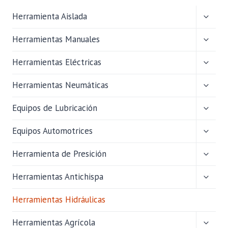
ALTER
Herramienta Aislada
MENÚ
HIJO
ALTER
Herramientas Manuales
MENÚ
HIJO
ALTER
Herramientas Eléctricas
MENÚ
HIJO
ALTER
Herramientas Neumáticas
MENÚ
HIJO
ALTER
Equipos de Lubricación
MENÚ
HIJO
ALTER
Equipos Automotrices
MENÚ
HIJO
ALTER
Herramienta de Presición
MENÚ
HIJO
ALTER
Herramientas Antichispa
MENÚ
HIJO
Herramientas Hidráulicas
ALTER
Herramientas Agrícola