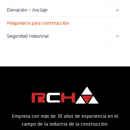
MENÚ
HIJO
ALTER
Elevación – Anclaje
MENÚ
HIJO
Maquinaría para construcción
ALTER
Seguridad Industrial
MENÚ
HIJO
Empresa con más de 30 años de experiencia en el
campo de la industria de la construcción.