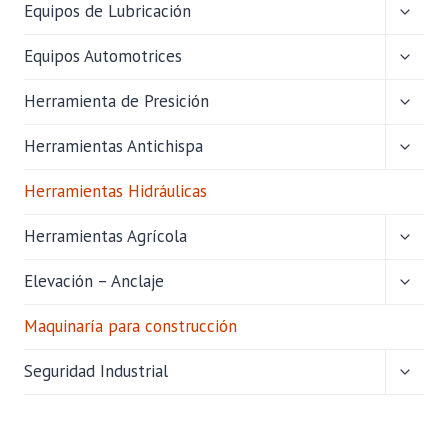
ALTER
Equipos de Lubricación
MENÚ
HIJO
ALTER
Equipos Automotrices
MENÚ
HIJO
ALTER
Herramienta de Presición
MENÚ
HIJO
ALTER
Herramientas Antichispa
MENÚ
HIJO
Herramientas Hidráulicas
ALTER
Herramientas Agrícola
MENÚ
HIJO
ALTER
Elevación – Anclaje
MENÚ
HIJO
Maquinaría para construcción
ALTER
Seguridad Industrial
MENÚ
HIJO