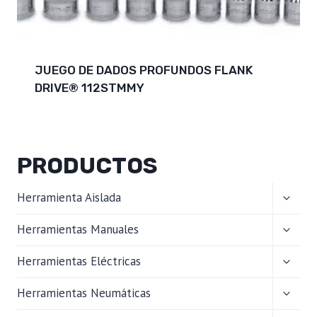
JUEGO DE DADOS PROFUNDOS FLANK
DRIVE® 112STMMY
PRODUCTOS
ALTER
Herramienta Aislada
MENÚ
HIJO
ALTER
Herramientas Manuales
MENÚ
HIJO
ALTER
Herramientas Eléctricas
MENÚ
HIJO
ALTER
Herramientas Neumáticas
MENÚ
HIJO