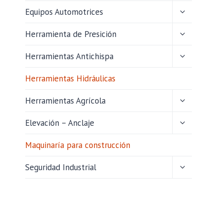
HIJO
ALTERNAR
Equipos Automotrices
MENÚ
HIJO
ALTERNAR
Herramienta de Presición
MENÚ
HIJO
ALTERNAR
Herramientas Antichispa
MENÚ
HIJO
Herramientas Hidráulicas
ALTERNAR
Herramientas Agrícola
MENÚ
HIJO
ALTERNAR
Elevación – Anclaje
MENÚ
HIJO
Maquinaría para construcción
ALTERNAR
Seguridad Industrial
MENÚ
HIJO