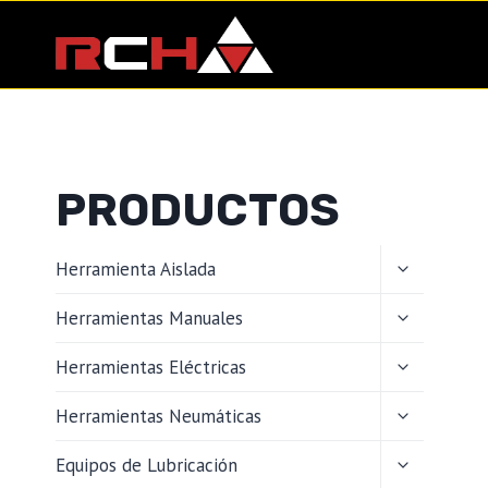
Saltar
al
contenido
PRODUCTOS
ALTERNAR
Herramienta Aislada
MENÚ
HIJO
ALTERNAR
Herramientas Manuales
MENÚ
HIJO
ALTERNAR
Herramientas Eléctricas
MENÚ
HIJO
ALTERNAR
Herramientas Neumáticas
MENÚ
HIJO
ALTERNAR
Equipos de Lubricación
MENÚ