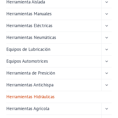
ALTER
Herramienta Aislada
MENÚ
HIJO
ALTER
Herramientas Manuales
MENÚ
HIJO
ALTER
Herramientas Eléctricas
MENÚ
HIJO
ALTER
Herramientas Neumáticas
MENÚ
HIJO
ALTER
Equipos de Lubricación
MENÚ
HIJO
ALTER
Equipos Automotrices
MENÚ
HIJO
ALTER
Herramienta de Presición
MENÚ
HIJO
ALTER
Herramientas Antichispa
MENÚ
HIJO
Herramientas Hidráulicas
ALTER
Herramientas Agrícola
MENÚ
HIJO