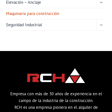
ALTER
Elevación – Anclaje
MENÚ
HIJO
Maquinaría para construcción
ALTER
Seguridad Industrial
MENÚ
HIJO
Empresa con más de 30 años de experiencia en el
campo de la industria de la construcción.
RCH es una empresa pionera en el alquiler de