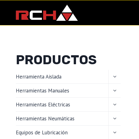
Saltar
al
contenido
PRODUCTOS
ALTERNAR
Herramienta Aislada
MENÚ
HIJO
ALTERNAR
Herramientas Manuales
MENÚ
HIJO
ALTERNAR
Herramientas Eléctricas
MENÚ
HIJO
ALTERNAR
Herramientas Neumáticas
MENÚ
HIJO
ALTERNAR
Equipos de Lubricación
MENÚ