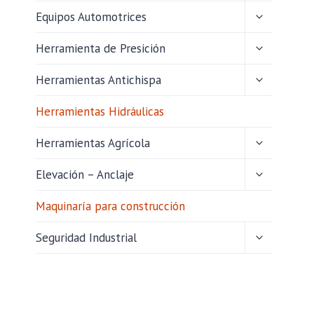
HIJO
ALTERNAR
Equipos Automotrices
MENÚ
HIJO
ALTERNAR
Herramienta de Presición
MENÚ
HIJO
ALTERNAR
Herramientas Antichispa
MENÚ
HIJO
Herramientas Hidráulicas
ALTERNAR
Herramientas Agrícola
MENÚ
HIJO
ALTERNAR
Elevación – Anclaje
MENÚ
HIJO
Maquinaría para construcción
ALTERNAR
Seguridad Industrial
MENÚ
HIJO