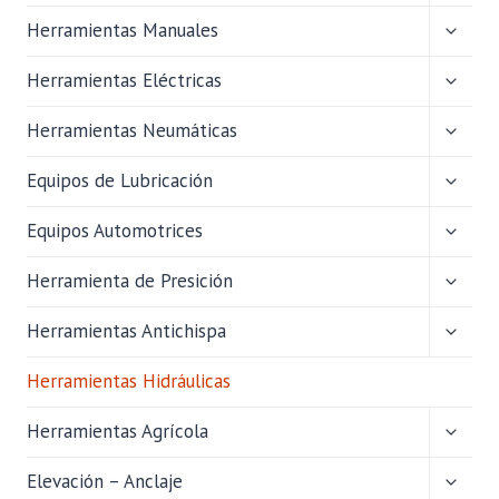
HIJO
ALTER
Herramientas Manuales
MENÚ
HIJO
ALTER
Herramientas Eléctricas
MENÚ
HIJO
ALTER
Herramientas Neumáticas
MENÚ
HIJO
ALTER
Equipos de Lubricación
MENÚ
HIJO
ALTER
Equipos Automotrices
MENÚ
HIJO
ALTER
Herramienta de Presición
MENÚ
HIJO
ALTER
Herramientas Antichispa
MENÚ
HIJO
Herramientas Hidráulicas
ALTER
Herramientas Agrícola
MENÚ
HIJO
ALTER
Elevación – Anclaje
MENÚ