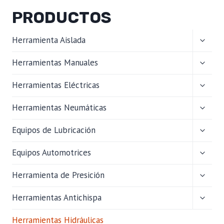
PRODUCTOS
ALTER
Herramienta Aislada
MENÚ
HIJO
ALTER
Herramientas Manuales
MENÚ
HIJO
ALTER
Herramientas Eléctricas
MENÚ
HIJO
ALTER
Herramientas Neumáticas
MENÚ
HIJO
ALTER
Equipos de Lubricación
MENÚ
HIJO
ALTER
Equipos Automotrices
MENÚ
HIJO
ALTER
Herramienta de Presición
MENÚ
HIJO
ALTER
Herramientas Antichispa
MENÚ
HIJO
Herramientas Hidráulicas