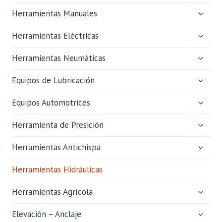
HIJO
ALTER
Herramientas Manuales
MENÚ
HIJO
ALTER
Herramientas Eléctricas
MENÚ
HIJO
ALTER
Herramientas Neumáticas
MENÚ
HIJO
ALTER
Equipos de Lubricación
MENÚ
HIJO
ALTER
Equipos Automotrices
MENÚ
HIJO
ALTER
Herramienta de Presición
MENÚ
HIJO
ALTER
Herramientas Antichispa
MENÚ
HIJO
Herramientas Hidráulicas
ALTER
Herramientas Agrícola
MENÚ
HIJO
ALTER
Elevación – Anclaje
MENÚ