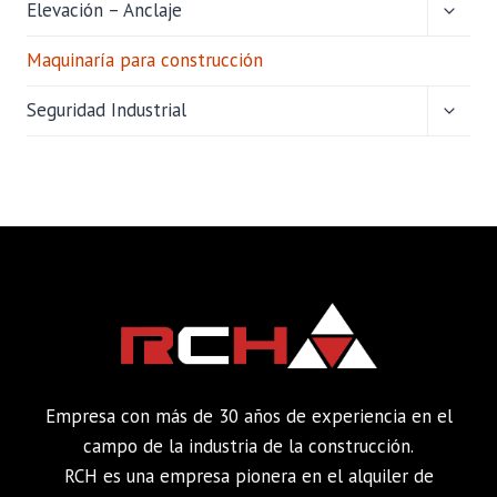
ALTER
Elevación – Anclaje
MENÚ
HIJO
Maquinaría para construcción
ALTER
Seguridad Industrial
MENÚ
HIJO
Empresa con más de 30 años de experiencia en el
campo de la industria de la construcción.
RCH es una empresa pionera en el alquiler de