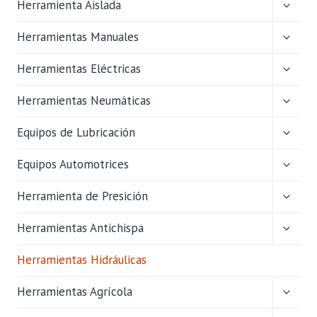
ALTER
Herramienta Aislada
MENÚ
HIJO
ALTER
Herramientas Manuales
MENÚ
HIJO
ALTER
Herramientas Eléctricas
MENÚ
HIJO
ALTER
Herramientas Neumáticas
MENÚ
HIJO
ALTER
Equipos de Lubricación
MENÚ
HIJO
ALTER
Equipos Automotrices
MENÚ
HIJO
ALTER
Herramienta de Presición
MENÚ
HIJO
ALTER
Herramientas Antichispa
MENÚ
HIJO
Herramientas Hidráulicas
ALTER
Herramientas Agrícola
MENÚ
HIJO