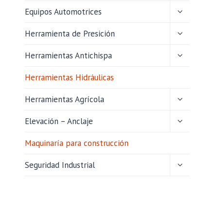
HIJO
ALTERNAR
Equipos Automotrices
MENÚ
HIJO
ALTERNAR
Herramienta de Presición
MENÚ
HIJO
ALTERNAR
Herramientas Antichispa
MENÚ
HIJO
Herramientas Hidráulicas
ALTERNAR
Herramientas Agrícola
MENÚ
HIJO
ALTERNAR
Elevación – Anclaje
MENÚ
HIJO
Maquinaría para construcción
ALTERNAR
Seguridad Industrial
MENÚ
HIJO