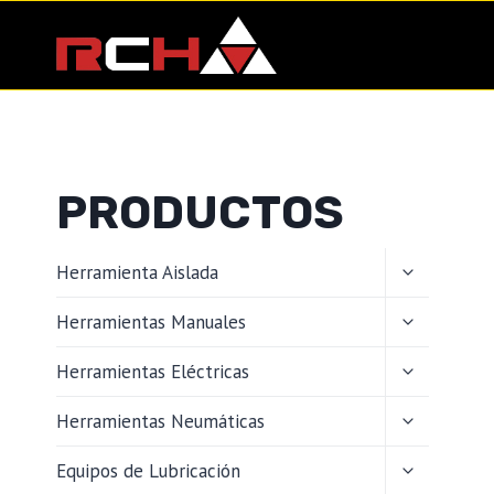
Saltar
al
contenido
PRODUCTOS
ALTERNAR
Herramienta Aislada
MENÚ
HIJO
ALTERNAR
Herramientas Manuales
MENÚ
HIJO
ALTERNAR
Herramientas Eléctricas
MENÚ
HIJO
ALTERNAR
Herramientas Neumáticas
MENÚ
HIJO
ALTERNAR
Equipos de Lubricación
MENÚ