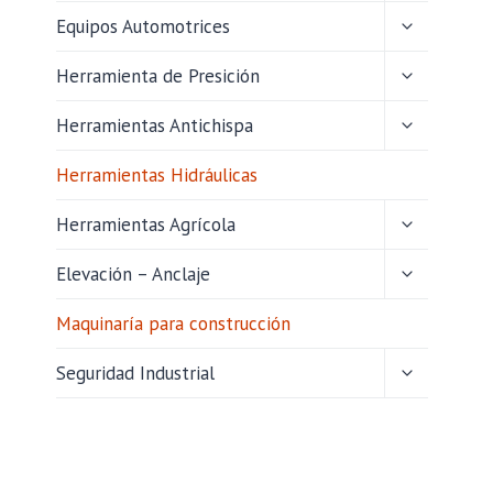
HIJO
ALTERNAR
Equipos Automotrices
MENÚ
HIJO
ALTERNAR
Herramienta de Presición
MENÚ
HIJO
ALTERNAR
Herramientas Antichispa
MENÚ
HIJO
Herramientas Hidráulicas
ALTERNAR
Herramientas Agrícola
MENÚ
HIJO
ALTERNAR
Elevación – Anclaje
MENÚ
HIJO
Maquinaría para construcción
ALTERNAR
Seguridad Industrial
MENÚ
HIJO