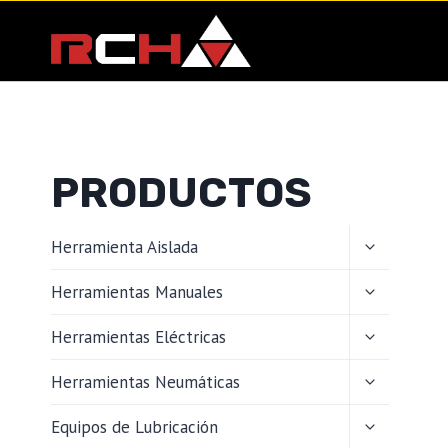
Saltar
al
contenido
PRODUCTOS
ALTERNAR
Herramienta Aislada
MENÚ
HIJO
ALTERNAR
Herramientas Manuales
MENÚ
HIJO
ALTERNAR
Herramientas Eléctricas
MENÚ
HIJO
ALTERNAR
Herramientas Neumáticas
MENÚ
HIJO
ALTERNAR
Equipos de Lubricación
MENÚ