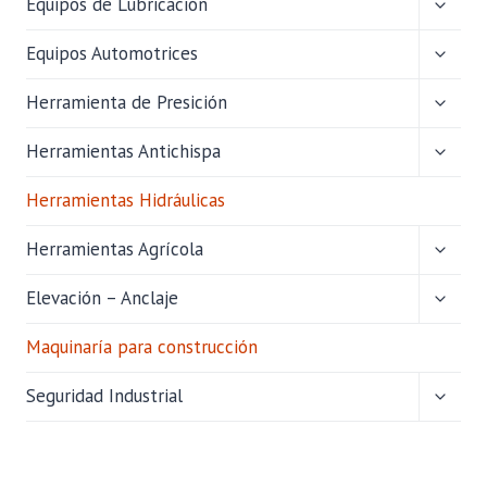
Equipos de Lubricación
MENÚ
HIJO
ALTER
Equipos Automotrices
MENÚ
HIJO
ALTER
Herramienta de Presición
MENÚ
HIJO
ALTER
Herramientas Antichispa
MENÚ
HIJO
Herramientas Hidráulicas
ALTER
Herramientas Agrícola
MENÚ
HIJO
ALTER
Elevación – Anclaje
MENÚ
HIJO
Maquinaría para construcción
ALTER
Seguridad Industrial
MENÚ
HIJO