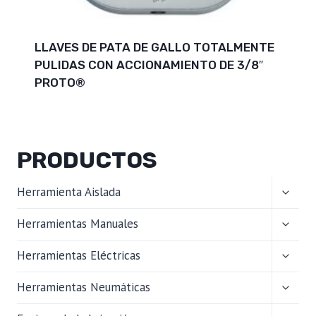
LLAVES DE PATA DE GALLO TOTALMENTE
PULIDAS CON ACCIONAMIENTO DE 3/8″
PROTO®
PRODUCTOS
ALTER
Herramienta Aislada
MENÚ
HIJO
ALTER
Herramientas Manuales
MENÚ
HIJO
ALTER
Herramientas Eléctricas
MENÚ
HIJO
ALTER
Herramientas Neumáticas
MENÚ
HIJO
ALTER