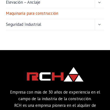
ALTER
Elevación – Anclaje
MENÚ
HIJO
Maquinaría para construcción
ALTER
Seguridad Industrial
MENÚ
HIJO
Empresa con más de 30 años de experiencia en el
campo de la industria de la construcción.
RCH es una empresa pionera en el alquiler de