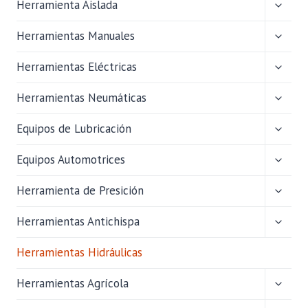
ALTER
Herramienta Aislada
MENÚ
HIJO
ALTER
Herramientas Manuales
MENÚ
HIJO
ALTER
Herramientas Eléctricas
MENÚ
HIJO
ALTER
Herramientas Neumáticas
MENÚ
HIJO
ALTER
Equipos de Lubricación
MENÚ
HIJO
ALTER
Equipos Automotrices
MENÚ
HIJO
ALTER
Herramienta de Presición
MENÚ
HIJO
ALTER
Herramientas Antichispa
MENÚ
HIJO
Herramientas Hidráulicas
ALTER
Herramientas Agrícola
MENÚ
HIJO