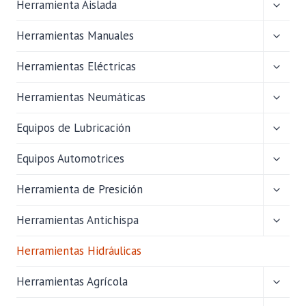
ALTER
Herramienta Aislada
MENÚ
HIJO
ALTER
Herramientas Manuales
MENÚ
HIJO
ALTER
Herramientas Eléctricas
MENÚ
HIJO
ALTER
Herramientas Neumáticas
MENÚ
HIJO
ALTER
Equipos de Lubricación
MENÚ
HIJO
ALTER
Equipos Automotrices
MENÚ
HIJO
ALTER
Herramienta de Presición
MENÚ
HIJO
ALTER
Herramientas Antichispa
MENÚ
HIJO
Herramientas Hidráulicas
ALTER
Herramientas Agrícola
MENÚ
HIJO