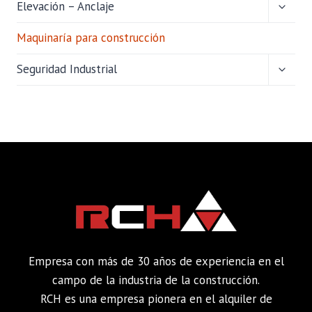
ALTER
Elevación – Anclaje
MENÚ
HIJO
Maquinaría para construcción
ALTER
Seguridad Industrial
MENÚ
HIJO
Empresa con más de 30 años de experiencia en el
campo de la industria de la construcción.
RCH es una empresa pionera en el alquiler de