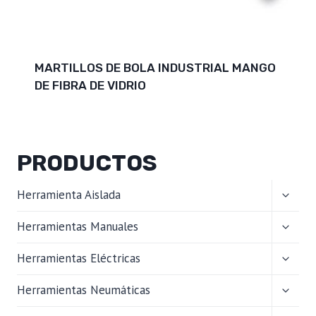
MARTILLOS DE BOLA INDUSTRIAL MANGO
DE FIBRA DE VIDRIO
PRODUCTOS
ALTER
Herramienta Aislada
MENÚ
HIJO
ALTER
Herramientas Manuales
MENÚ
HIJO
ALTER
Herramientas Eléctricas
MENÚ
HIJO
ALTER
Herramientas Neumáticas
MENÚ
HIJO