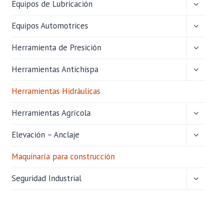
ALTER
Equipos de Lubricación
MENÚ
HIJO
ALTER
Equipos Automotrices
MENÚ
HIJO
ALTER
Herramienta de Presición
MENÚ
HIJO
ALTER
Herramientas Antichispa
MENÚ
HIJO
Herramientas Hidráulicas
ALTER
Herramientas Agrícola
MENÚ
HIJO
ALTER
Elevación – Anclaje
MENÚ
HIJO
Maquinaría para construcción
ALTER
Seguridad Industrial
MENÚ
HIJO