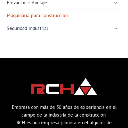
ALTER
Elevación – Anclaje
MENÚ
HIJO
Maquinaría para construcción
ALTER
Seguridad Industrial
MENÚ
HIJO
Empresa con más de 30 años de experiencia en el
campo de la industria de la construcción.
RCH es una empresa pionera en el alquiler de