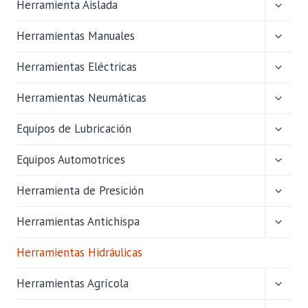
ALTER
Herramienta Aislada
MENÚ
HIJO
ALTER
Herramientas Manuales
MENÚ
HIJO
ALTER
Herramientas Eléctricas
MENÚ
HIJO
ALTER
Herramientas Neumáticas
MENÚ
HIJO
ALTER
Equipos de Lubricación
MENÚ
HIJO
ALTER
Equipos Automotrices
MENÚ
HIJO
ALTER
Herramienta de Presición
MENÚ
HIJO
ALTER
Herramientas Antichispa
MENÚ
HIJO
Herramientas Hidráulicas
ALTER
Herramientas Agrícola
MENÚ
HIJO