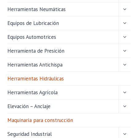
HIJO
ALTER
Herramientas Neumáticas
MENÚ
HIJO
ALTER
Equipos de Lubricación
MENÚ
HIJO
ALTER
Equipos Automotrices
MENÚ
HIJO
ALTER
Herramienta de Presición
MENÚ
HIJO
ALTER
Herramientas Antichispa
MENÚ
HIJO
Herramientas Hidráulicas
ALTER
Herramientas Agrícola
MENÚ
HIJO
ALTER
Elevación – Anclaje
MENÚ
HIJO
Maquinaría para construcción
ALTER
Seguridad Industrial