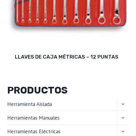
LLAVES DE CAJA MÉTRICAS – 12 PUNTAS
PRODUCTOS
ALTER
Herramienta Aislada
MENÚ
HIJO
ALTER
Herramientas Manuales
MENÚ
HIJO
ALTER
Herramientas Eléctricas
MENÚ