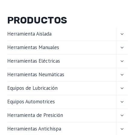
PRODUCTOS
ALTER
Herramienta Aislada
MENÚ
HIJO
ALTER
Herramientas Manuales
MENÚ
HIJO
ALTER
Herramientas Eléctricas
MENÚ
HIJO
ALTER
Herramientas Neumáticas
MENÚ
HIJO
ALTER
Equipos de Lubricación
MENÚ
HIJO
ALTER
Equipos Automotrices
MENÚ
HIJO
ALTER
Herramienta de Presición
MENÚ
HIJO
ALTER
Herramientas Antichispa
MENÚ