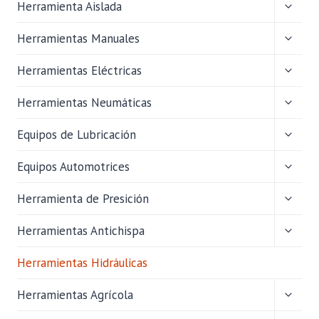
ALTER
Herramienta Aislada
MENÚ
HIJO
ALTER
Herramientas Manuales
MENÚ
HIJO
ALTER
Herramientas Eléctricas
MENÚ
HIJO
ALTER
Herramientas Neumáticas
MENÚ
HIJO
ALTER
Equipos de Lubricación
MENÚ
HIJO
ALTER
Equipos Automotrices
MENÚ
HIJO
ALTER
Herramienta de Presición
MENÚ
HIJO
ALTER
Herramientas Antichispa
MENÚ
HIJO
Herramientas Hidráulicas
ALTER
Herramientas Agrícola
MENÚ
HIJO