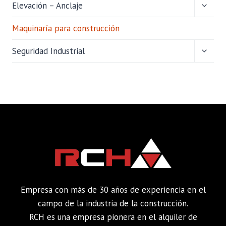
ALTER
Elevación – Anclaje
MENÚ
HIJO
Maquinaría para construcción
ALTER
Seguridad Industrial
MENÚ
HIJO
Empresa con más de 30 años de experiencia en el
campo de la industria de la construcción.
RCH es una empresa pionera en el alquiler de