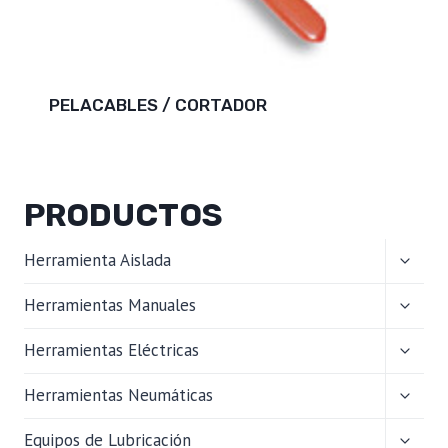
PELACABLES / CORTADOR
PRODUCTOS
ALTER
Herramienta Aislada
MENÚ
HIJO
ALTER
Herramientas Manuales
MENÚ
HIJO
ALTER
Herramientas Eléctricas
MENÚ
HIJO
ALTER
Herramientas Neumáticas
MENÚ
HIJO
ALTER
Equipos de Lubricación