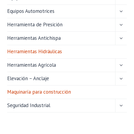
MENÚ
HIJO
ALTER
Equipos Automotrices
MENÚ
HIJO
ALTER
Herramienta de Presición
MENÚ
HIJO
ALTER
Herramientas Antichispa
MENÚ
HIJO
Herramientas Hidráulicas
ALTER
Herramientas Agrícola
MENÚ
HIJO
ALTER
Elevación – Anclaje
MENÚ
HIJO
Maquinaría para construcción
ALTER
Seguridad Industrial
MENÚ
HIJO